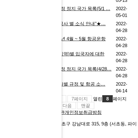
정…
05-13
코로나 19 사증면제협정 잠정 정지 국가 목록(5/1 …
2022-
05-01
[fnMICE E-뉴스레터]★"항공사 별 소식 안내"★…
2022-
04-28
대한항공, 아시아나항공 22년 4월 ~ 5월 항공운항
2022-
정…
04-28
코로나 19 확산 관련 국가(지역)별 입국자에 대한
2022-
조…
04-28
코로나 19 사증면제협정 잠정 정지 국가 목록(4/28…
2022-
04-28
[fnMICE E-뉴스레터]★"나라별 규정 및 항공 소…
2022-
04-14
처음
이전
6
페이지
7
페이지
열린
8
페이지
9
페이지
10
페이지
다음
맨끝
회사소개
찾아오시는길
이용약관
개인정보취급방침
에프앤마이스㈜
서울특별시 서초구 강남대로 315, 9층
(서초동, 파이
낸셜뉴스빌딩)