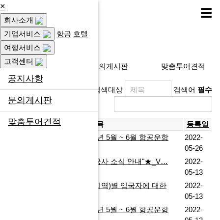
×
☰
회사소개
고객센터
기업서비스
항공
호텔
여행서비스
고객센터
공지사항
문의게시판
맞춤투어견적
공지사항
검색대상
검색어
필수
문의게시판
맞춤투어견적
제목
등록일
대한항공, 아시아나항공 22년 5월 ~ 6월 항공운항
2022-
정…
05-26
[fnMICE E-뉴스레터]★"항공사 소식 안내"★_V…
2022-
05-13
코로나 19 확산 관련 국가(지역)별 입국자에 대한
2022-
조…
05-13
대한항공, 아시아나항공 22년 5월 ~ 6월 항공운항
2022-