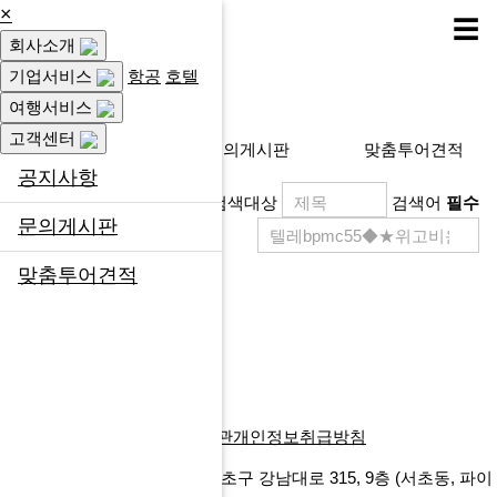
×
☰
회사소개
고객센터
기업서비스
항공
호텔
여행서비스
고객센터
공지사항
문의게시판
맞춤투어견적
공지사항
검색대상
검색어
필수
문의게시판
맞춤투어견적
제목
등록일
게시물이 없습니다.
목록
회사소개
찾아오시는길
이용약관
개인정보취급방침
에프앤마이스㈜
서울특별시 서초구 강남대로 315, 9층
(서초동, 파이