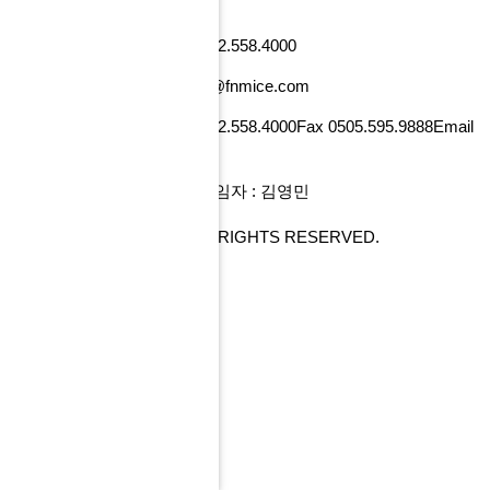
낸셜뉴스빌딩)
사업자번호 101-86-52218
Tel 02.558.4000
Fax 0505.595.9888
Email tour@fnmice.com
사업자번호 220-88-77834
Tel 02.558.4000
Fax 0505.595.9888
Email
info@fntour.com
대표 : 전계현
개인정보관리 책임자 : 김영민
COPYRIGHT© FNMICE. ALL RIGHTS RESERVED.
PC 버전으로 보기