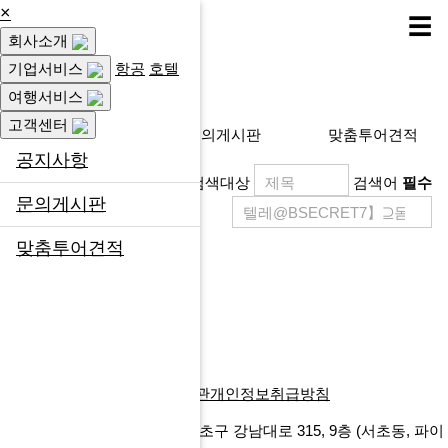
×
☰
회사소개
고객센터
기업서비스
항공
호텔
여행서비스
고객센터
공지사항
문의게시판
맞춤투어견적
공지사항
검색대상
검색어
필수
문의게시판
맞춤투어견적
제목
등록일
게시물이 없습니다.
목록
회사소개
찾아오시는길
이용약관
개인정보취급방침
에프앤마이스㈜
서울특별시 서초구 강남대로 315, 9층
(서초동, 파이