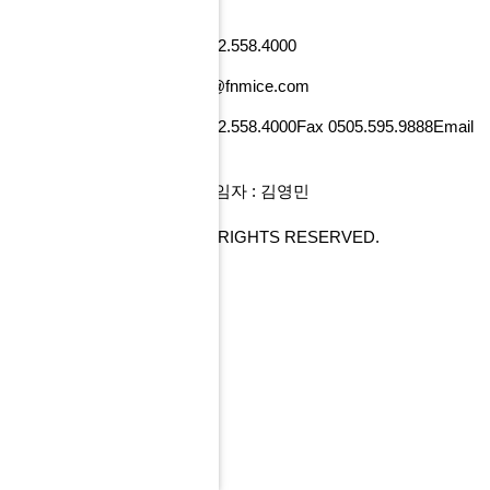
낸셜뉴스빌딩)
사업자번호 101-86-52218
Tel 02.558.4000
Fax 0505.595.9888
Email tour@fnmice.com
사업자번호 220-88-77834
Tel 02.558.4000
Fax 0505.595.9888
Email
info@fntour.com
대표 : 전계현
개인정보관리 책임자 : 김영민
COPYRIGHT© FNMICE. ALL RIGHTS RESERVED.
PC 버전으로 보기