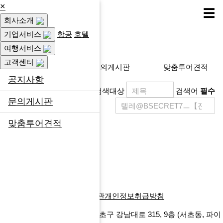
×
☰
회사소개
고객센터
기업서비스
항공
호텔
여행서비스
고객센터
공지사항
문의게시판
맞춤투어견적
공지사항
검색대상
검색어
필수
문의게시판
맞춤투어견적
제목
등록일
게시물이 없습니다.
목록
회사소개
찾아오시는길
이용약관
개인정보취급방침
에프앤마이스㈜
서울특별시 서초구 강남대로 315, 9층
(서초동, 파이