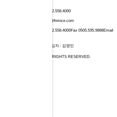
낸셜뉴스빌딩)
사업자번호 101-86-52218
Tel 02.558.4000
Fax 0505.595.9888
Email tour@fnmice.com
사업자번호 220-88-77834
Tel 02.558.4000
Fax 0505.595.9888
Email
info@fntour.com
대표 : 전계현
개인정보관리 책임자 : 김영민
COPYRIGHT© FNMICE. ALL RIGHTS RESERVED.
PC 버전으로 보기