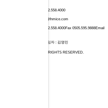
낸셜뉴스빌딩)
사업자번호 101-86-52218
Tel 02.558.4000
Fax 0505.595.9888
Email tour@fnmice.com
사업자번호 220-88-77834
Tel 02.558.4000
Fax 0505.595.9888
Email
info@fntour.com
대표 : 전계현
개인정보관리 책임자 : 김영민
COPYRIGHT© FNMICE. ALL RIGHTS RESERVED.
PC 버전으로 보기