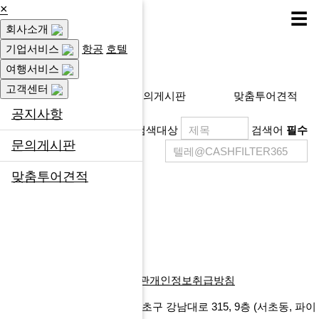
×
☰
회사소개
고객센터
기업서비스
항공
호텔
여행서비스
고객센터
공지사항
문의게시판
맞춤투어견적
공지사항
검색대상
검색어
필수
문의게시판
맞춤투어견적
제목
등록일
게시물이 없습니다.
목록
회사소개
찾아오시는길
이용약관
개인정보취급방침
에프앤마이스㈜
서울특별시 서초구 강남대로 315, 9층
(서초동, 파이