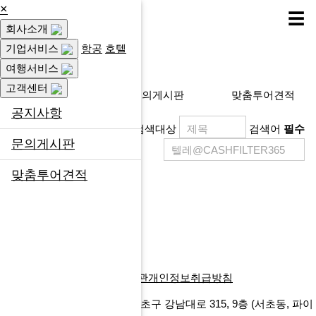
×
☰
회사소개
고객센터
기업서비스
항공
호텔
여행서비스
고객센터
공지사항
문의게시판
맞춤투어견적
공지사항
검색대상
검색어
필수
문의게시판
맞춤투어견적
제목
등록일
게시물이 없습니다.
목록
회사소개
찾아오시는길
이용약관
개인정보취급방침
에프앤마이스㈜
서울특별시 서초구 강남대로 315, 9층
(서초동, 파이