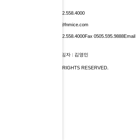
낸셜뉴스빌딩)
사업자번호 101-86-52218
Tel 02.558.4000
Fax 0505.595.9888
Email tour@fnmice.com
사업자번호 220-88-77834
Tel 02.558.4000
Fax 0505.595.9888
Email
info@fntour.com
대표 : 전계현
개인정보관리 책임자 : 김영민
COPYRIGHT© FNMICE. ALL RIGHTS RESERVED.
PC 버전으로 보기