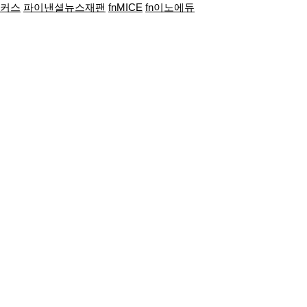
포커스
파이낸셜뉴스재팬
fnMICE
fn이노에듀