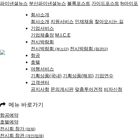
파이낸셜뉴스
부산파이낸셜뉴스
블록포스트
가이드포스트
fn아이
회사소개
회사소개
지원서비스
인재채용
찾아오시는 길
기업서비스
기업체출장
M.I.C.E
전시박람회
전시박람회
전시박람회
(부스단)
(참관단)
항공
호텔
여행서비스
기획상품(국내)
기획상품(해외)
기업연수
고객센터
공지사항
문의게시판
맞춤투어견적
비자신청
메뉴 바로가기
항공예약
호텔예약
전시회 참가
(업체)
전시회 참관
(개인/업체)