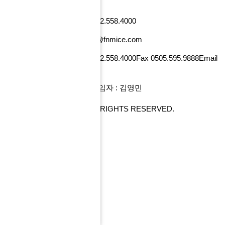
낸셜뉴스빌딩)
사업자번호 101-86-52218
Tel 02.558.4000
Fax 0505.595.9888
Email tour@fnmice.com
사업자번호 220-88-77834
Tel 02.558.4000
Fax 0505.595.9888
Email
info@fntour.com
대표 : 전계현
개인정보관리 책임자 : 김영민
COPYRIGHT© FNMICE. ALL RIGHTS RESERVED.
PC 버전으로 보기