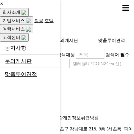
×
☰
회사소개
고객센터
기업서비스
항공
호텔
여행서비스
고객센터
공지사항
문의게시판
맞춤투어견적
공지사항
검색대상
검색어
필수
문의게시판
맞춤투어견적
제목
등록일
게시물이 없습니다.
목록
회사소개
찾아오시는길
이용약관
개인정보취급방침
에프앤마이스㈜
서울특별시 서초구 강남대로 315, 9층
(서초동, 파이