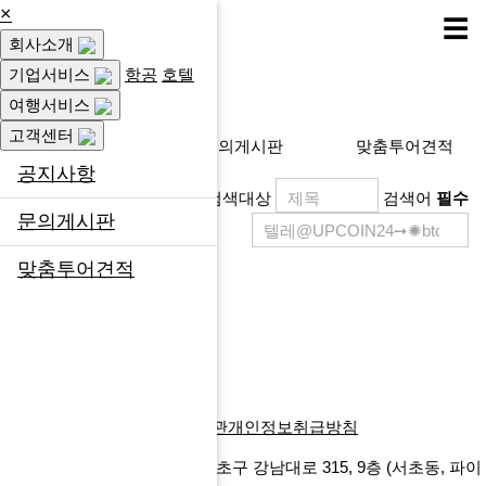
×
☰
회사소개
고객센터
기업서비스
항공
호텔
여행서비스
고객센터
공지사항
문의게시판
맞춤투어견적
공지사항
검색대상
검색어
필수
문의게시판
맞춤투어견적
제목
등록일
게시물이 없습니다.
목록
회사소개
찾아오시는길
이용약관
개인정보취급방침
에프앤마이스㈜
서울특별시 서초구 강남대로 315, 9층
(서초동, 파이