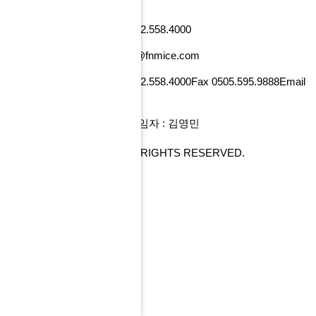
낸셜뉴스빌딩)
사업자번호 101-86-52218
Tel 02.558.4000
Fax 0505.595.9888
Email tour@fnmice.com
사업자번호 220-88-77834
Tel 02.558.4000
Fax 0505.595.9888
Email
info@fntour.com
대표 : 전계현
개인정보관리 책임자 : 김영민
COPYRIGHT© FNMICE. ALL RIGHTS RESERVED.
PC 버전으로 보기