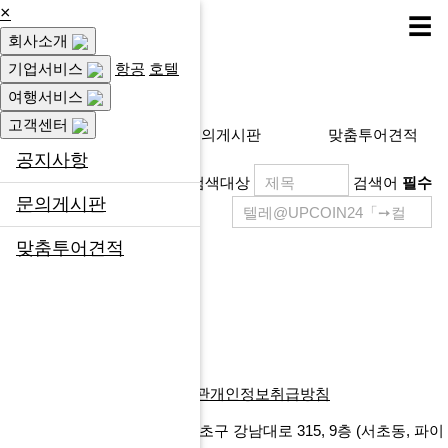
×
☰
회사소개
고객센터
기업서비스
항공
호텔
여행서비스
고객센터
공지사항
문의게시판
맞춤투어견적
공지사항
검색대상
검색어
필수
문의게시판
맞춤투어견적
제목
등록일
게시물이 없습니다.
목록
회사소개
찾아오시는길
이용약관
개인정보취급방침
에프앤마이스㈜
서울특별시 서초구 강남대로 315, 9층
(서초동, 파이