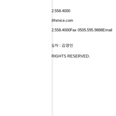
낸셜뉴스빌딩)
사업자번호 101-86-52218
Tel 02.558.4000
Fax 0505.595.9888
Email tour@fnmice.com
사업자번호 220-88-77834
Tel 02.558.4000
Fax 0505.595.9888
Email
info@fntour.com
대표 : 전계현
개인정보관리 책임자 : 김영민
COPYRIGHT© FNMICE. ALL RIGHTS RESERVED.
PC 버전으로 보기