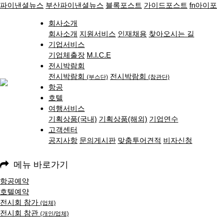
파이낸셜뉴스
부산파이낸셜뉴스
블록포스트
가이드포스트
fn아이
회사소개
회사소개
지원서비스
인재채용
찾아오시는 길
기업서비스
기업체출장
M.I.C.E
전시박람회
전시박람회
전시박람회
(부스단)
(참관단)
항공
호텔
여행서비스
기획상품(국내)
기획상품(해외)
기업연수
고객센터
공지사항
문의게시판
맞춤투어견적
비자신청
메뉴 바로가기
항공예약
호텔예약
전시회 참가
(업체)
전시회 참관
(개인/업체)