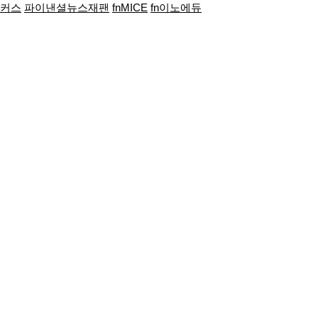
포커스
파이낸셜뉴스재팬
fnMICE
fn이노에듀