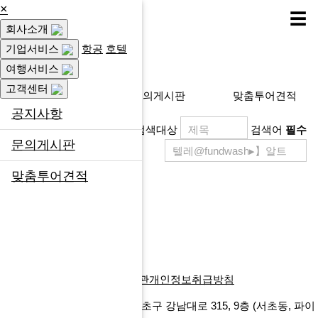
×
☰
회사소개
고객센터
기업서비스
항공
호텔
여행서비스
고객센터
공지사항
문의게시판
맞춤투어견적
공지사항
검색대상
검색어
필수
문의게시판
맞춤투어견적
제목
등록일
게시물이 없습니다.
목록
회사소개
찾아오시는길
이용약관
개인정보취급방침
에프앤마이스㈜
서울특별시 서초구 강남대로 315, 9층
(서초동, 파이