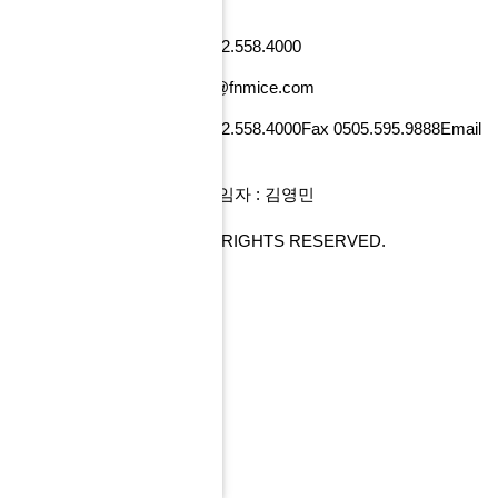
낸셜뉴스빌딩)
사업자번호 101-86-52218
Tel 02.558.4000
Fax 0505.595.9888
Email tour@fnmice.com
사업자번호 220-88-77834
Tel 02.558.4000
Fax 0505.595.9888
Email
info@fntour.com
대표 : 전계현
개인정보관리 책임자 : 김영민
COPYRIGHT© FNMICE. ALL RIGHTS RESERVED.
PC 버전으로 보기