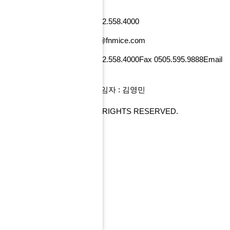
낸셜뉴스빌딩)
사업자번호 101-86-52218
Tel 02.558.4000
Fax 0505.595.9888
Email tour@fnmice.com
사업자번호 220-88-77834
Tel 02.558.4000
Fax 0505.595.9888
Email
info@fntour.com
대표 : 전계현
개인정보관리 책임자 : 김영민
COPYRIGHT© FNMICE. ALL RIGHTS RESERVED.
PC 버전으로 보기