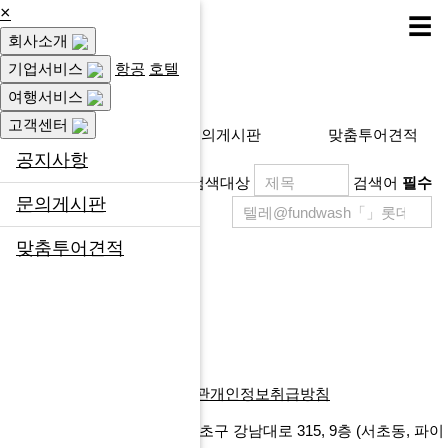
×
☰
회사소개
고객센터
기업서비스
항공
호텔
여행서비스
고객센터
공지사항
문의게시판
맞춤투어견적
공지사항
검색대상
검색어
필수
문의게시판
맞춤투어견적
제목
등록일
게시물이 없습니다.
목록
회사소개
찾아오시는길
이용약관
개인정보취급방침
에프앤마이스㈜
서울특별시 서초구 강남대로 315, 9층
(서초동, 파이