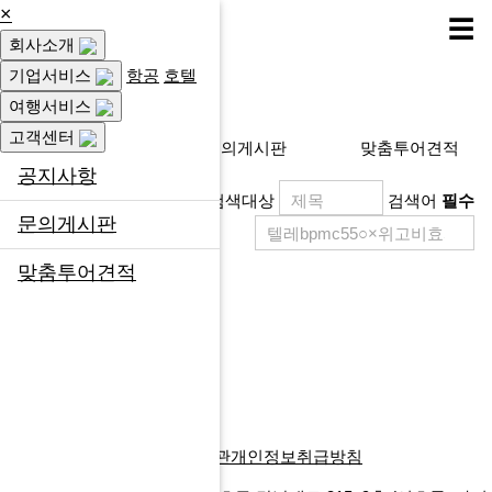
×
☰
회사소개
고객센터
기업서비스
항공
호텔
여행서비스
고객센터
공지사항
문의게시판
맞춤투어견적
공지사항
검색대상
검색어
필수
문의게시판
맞춤투어견적
제목
등록일
게시물이 없습니다.
목록
글쓰기
다음검색
회사소개
찾아오시는길
이용약관
개인정보취급방침