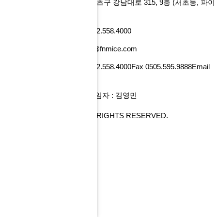
에프앤마이스㈜
서울특별시 서초구 강남대로 315, 9층
(서초동, 파이
낸셜뉴스빌딩)
사업자번호 101-86-52218
Tel 02.558.4000
Fax 0505.595.9888
Email tour@fnmice.com
사업자번호 220-88-77834
Tel 02.558.4000
Fax 0505.595.9888
Email
info@fntour.com
대표 : 전계현
개인정보관리 책임자 : 김영민
COPYRIGHT© FNMICE. ALL RIGHTS RESERVED.
PC 버전으로 보기