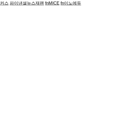
포커스
파이낸셜뉴스재팬
fnMICE
fn이노에듀