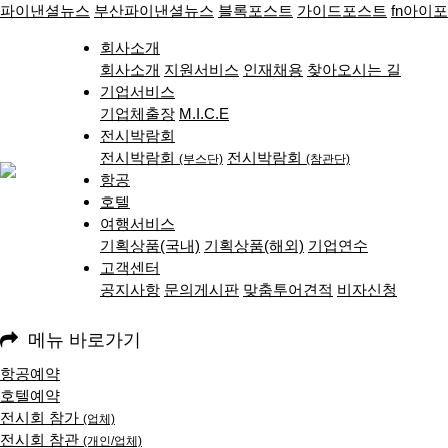
파이낸셜뉴스
부산파이낸셜뉴스
블록포스트
가이드포스트
fn아이
회사소개
회사소개
지원서비스
인재채용
찾아오시는 길
기업서비스
기업체출장
M.I.C.E
전시박람회
전시박람회
전시박람회
(부스단)
(참관단)
항공
호텔
여행서비스
기획상품(국내)
기획상품(해외)
기업연수
고객센터
공지사항
문의게시판
맞춤투어견적
비자신청
메뉴 바로가기
항공예약
호텔예약
전시회 참가
(업체)
전시회 참관
(개인/업체)