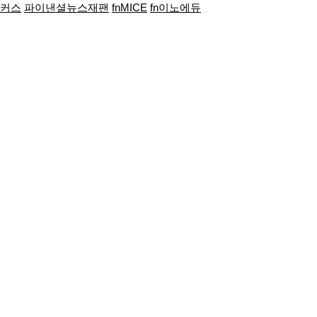
포커스
파이낸셜뉴스재팬
fnMICE
fn이노에듀