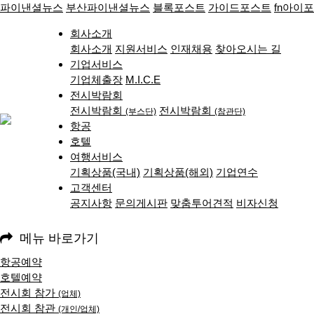
파이낸셜뉴스
부산파이낸셜뉴스
블록포스트
가이드포스트
fn아이
회사소개
회사소개
지원서비스
인재채용
찾아오시는 길
기업서비스
기업체출장
M.I.C.E
전시박람회
전시박람회
전시박람회
(부스단)
(참관단)
항공
호텔
여행서비스
기획상품(국내)
기획상품(해외)
기업연수
고객센터
공지사항
문의게시판
맞춤투어견적
비자신청
메뉴 바로가기
항공예약
호텔예약
전시회 참가
(업체)
전시회 참관
(개인/업체)