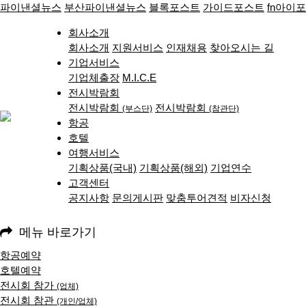
파이낸셜뉴스
부산파이낸셜뉴스
블록포스트
가이드포스트
fn아이
회사소개
회사소개
지원서비스
인재채용
찾아오시는 길
기업서비스
기업체출장
M.I.C.E
전시박람회
전시박람회
전시박람회
(부스단)
(참관단)
항공
호텔
여행서비스
기획상품(국내)
기획상품(해외)
기업연수
고객센터
공지사항
문의게시판
맞춤투어견적
비자신청
메뉴 바로가기
항공예약
호텔예약
전시회 참가
(업체)
전시회 참관
(개인/업체)