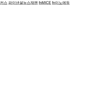
포커스
파이낸셜뉴스재팬
fnMICE
fn이노에듀