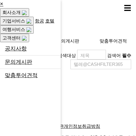
×
☰
회사소개
고객센터
기업서비스
항공
호텔
여행서비스
고객센터
공지사항
문의게시판
맞춤투어견적
공지사항
검색대상
검색어
필수
문의게시판
맞춤투어견적
제목
등록일
게시물이 없습니다.
목록
글쓰기
다음검색
회사소개
찾아오시는길
이용약관
개인정보취급방침