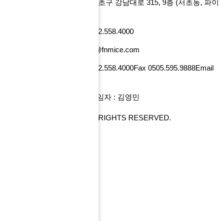
에프앤마이스㈜
서울특별시 서초구 강남대로 315, 9층
(서초동, 파이
낸셜뉴스빌딩)
사업자번호 101-86-52218
Tel 02.558.4000
Fax 0505.595.9888
Email tour@fnmice.com
사업자번호 220-88-77834
Tel 02.558.4000
Fax 0505.595.9888
Email
info@fntour.com
대표 : 전계현
개인정보관리 책임자 : 김영민
COPYRIGHT© FNMICE. ALL RIGHTS RESERVED.
PC 버전으로 보기