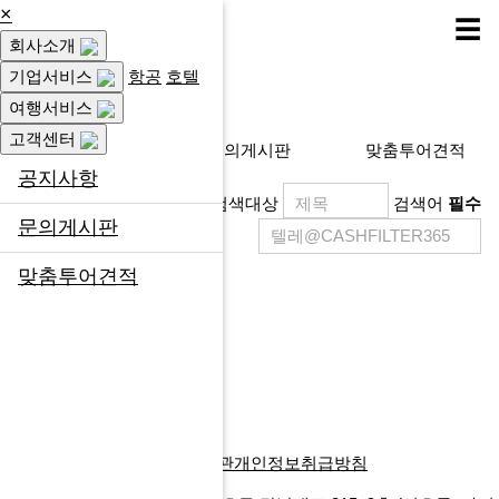
×
☰
회사소개
고객센터
기업서비스
항공
호텔
여행서비스
고객센터
공지사항
문의게시판
맞춤투어견적
공지사항
검색대상
검색어
필수
문의게시판
맞춤투어견적
제목
등록일
게시물이 없습니다.
목록
글쓰기
다음검색
회사소개
찾아오시는길
이용약관
개인정보취급방침