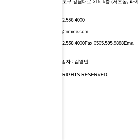
에프앤마이스㈜
서울특별시 서초구 강남대로 315, 9층
(서초동, 파이
낸셜뉴스빌딩)
사업자번호 101-86-52218
Tel 02.558.4000
Fax 0505.595.9888
Email tour@fnmice.com
사업자번호 220-88-77834
Tel 02.558.4000
Fax 0505.595.9888
Email
info@fntour.com
대표 : 전계현
개인정보관리 책임자 : 김영민
COPYRIGHT© FNMICE. ALL RIGHTS RESERVED.
PC 버전으로 보기