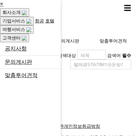
×
☰
회사소개
고객센터
기업서비스
항공
호텔
여행서비스
고객센터
공지사항
문의게시판
맞춤투어견적
공지사항
검색대상
검색어
필수
문의게시판
맞춤투어견적
제목
등록일
게시물이 없습니다.
목록
글쓰기
다음검색
회사소개
찾아오시는길
이용약관
개인정보취급방침