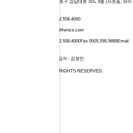
에프앤마이스㈜
서울특별시 서초구 강남대로 315, 9층
(서초동, 파이
낸셜뉴스빌딩)
사업자번호 101-86-52218
Tel 02.558.4000
Fax 0505.595.9888
Email tour@fnmice.com
사업자번호 220-88-77834
Tel 02.558.4000
Fax 0505.595.9888
Email
info@fntour.com
대표 : 전계현
개인정보관리 책임자 : 김영민
COPYRIGHT© FNMICE. ALL RIGHTS RESERVED.
PC 버전으로 보기