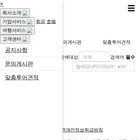
×
☰
회사소개
고객센터
기업서비스
항공
호텔
여행서비스
고객센터
공지사항
문의게시판
맞춤투어견적
공지사항
검색대상
검색어
필수
문의게시판
맞춤투어견적
제목
등록일
게시물이 없습니다.
목록
글쓰기
다음검색
회사소개
찾아오시는길
이용약관
개인정보취급방침