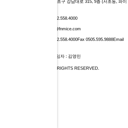
에프앤마이스㈜
서울특별시 서초구 강남대로 315, 9층
(서초동, 파이
낸셜뉴스빌딩)
사업자번호 101-86-52218
Tel 02.558.4000
Fax 0505.595.9888
Email tour@fnmice.com
사업자번호 220-88-77834
Tel 02.558.4000
Fax 0505.595.9888
Email
info@fntour.com
대표 : 전계현
개인정보관리 책임자 : 김영민
COPYRIGHT© FNMICE. ALL RIGHTS RESERVED.
PC 버전으로 보기