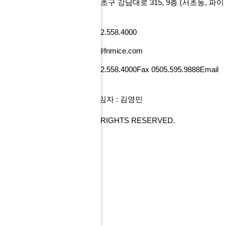
에프앤마이스㈜
서울특별시 서초구 강남대로 315, 9층
(서초동, 파이
낸셜뉴스빌딩)
사업자번호 101-86-52218
Tel 02.558.4000
Fax 0505.595.9888
Email tour@fnmice.com
사업자번호 220-88-77834
Tel 02.558.4000
Fax 0505.595.9888
Email
info@fntour.com
대표 : 전계현
개인정보관리 책임자 : 김영민
COPYRIGHT© FNMICE. ALL RIGHTS RESERVED.
PC 버전으로 보기