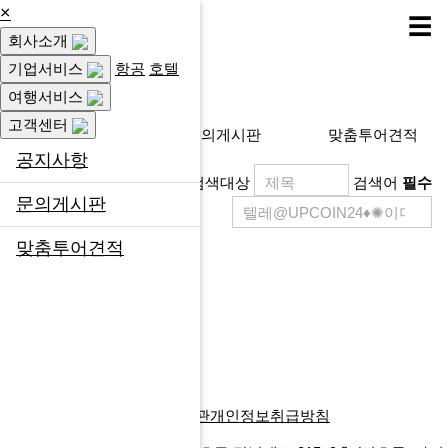
×
☰
회사소개
고객센터
기업서비스
항공
호텔
여행서비스
고객센터
공지사항
문의게시판
맞춤투어견적
공지사항
검색대상
검색어
필수
문의게시판
맞춤투어견적
제목
등록일
게시물이 없습니다.
목록
글쓰기
다음검색
회사소개
찾아오시는길
이용약관
개인정보취급방침