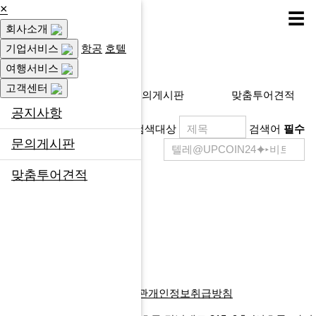
×
☰
회사소개
고객센터
기업서비스
항공
호텔
여행서비스
고객센터
공지사항
문의게시판
맞춤투어견적
공지사항
검색대상
검색어
필수
문의게시판
맞춤투어견적
제목
등록일
게시물이 없습니다.
목록
글쓰기
다음검색
회사소개
찾아오시는길
이용약관
개인정보취급방침