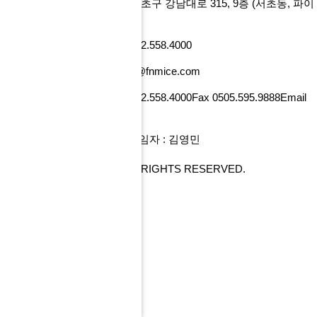
에프앤마이스㈜
서울특별시 서초구 강남대로 315, 9층
(서초동, 파이
낸셜뉴스빌딩)
사업자번호 101-86-52218
Tel 02.558.4000
Fax 0505.595.9888
Email tour@fnmice.com
사업자번호 220-88-77834
Tel 02.558.4000
Fax 0505.595.9888
Email
info@fntour.com
대표 : 전계현
개인정보관리 책임자 : 김영민
COPYRIGHT© FNMICE. ALL RIGHTS RESERVED.
PC 버전으로 보기