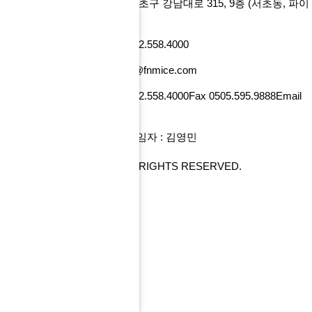
에프앤마이스㈜
서울특별시 서초구 강남대로 315, 9층
(서초동, 파이
낸셜뉴스빌딩)
사업자번호 101-86-52218
Tel 02.558.4000
Fax 0505.595.9888
Email tour@fnmice.com
사업자번호 220-88-77834
Tel 02.558.4000
Fax 0505.595.9888
Email
info@fntour.com
대표 : 전계현
개인정보관리 책임자 : 김영민
COPYRIGHT© FNMICE. ALL RIGHTS RESERVED.
PC 버전으로 보기