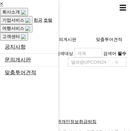
×
☰
회사소개
고객센터
기업서비스
항공
호텔
여행서비스
고객센터
공지사항
문의게시판
맞춤투어견적
공지사항
검색대상
검색어
필수
문의게시판
맞춤투어견적
제목
등록일
게시물이 없습니다.
목록
글쓰기
다음검색
회사소개
찾아오시는길
이용약관
개인정보취급방침