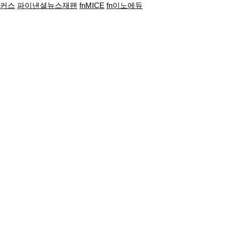
포커스
파이낸셜뉴스재팬
fnMICE
fn이노에듀