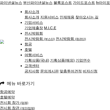
파이낸셜뉴스
부산파이낸셜뉴스
블록포스트
가이드포스트
fn아이
회사소개
회사소개
지원서비스
인재채용
찾아오시는 길
기업서비스
기업체출장
M.I.C.E
전시박람회
전시박람회
전시박람회
(부스단)
(참관단)
항공
호텔
여행서비스
기획상품(국내)
기획상품(해외)
기업연수
고객센터
공지사항
문의게시판
맞춤투어견적
비자신청
메뉴 바로가기
항공예약
호텔예약
전시회 참가
(업체)
전시회 참관
(개인/업체)