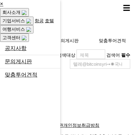
×
☰
회사소개
고객센터
기업서비스
항공
호텔
여행서비스
고객센터
공지사항
문의게시판
맞춤투어견적
공지사항
검색대상
검색어
필수
문의게시판
맞춤투어견적
제목
등록일
게시물이 없습니다.
목록
글쓰기
다음검색
회사소개
찾아오시는길
이용약관
개인정보취급방침