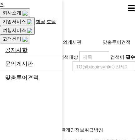
×
☰
회사소개
고객센터
기업서비스
항공
호텔
여행서비스
고객센터
공지사항
문의게시판
맞춤투어견적
공지사항
검색대상
검색어
필수
문의게시판
맞춤투어견적
제목
등록일
게시물이 없습니다.
목록
글쓰기
다음검색
회사소개
찾아오시는길
이용약관
개인정보취급방침