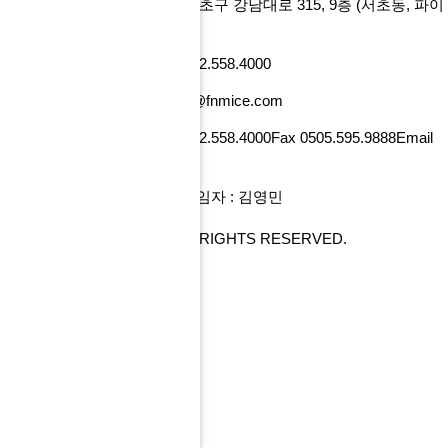
에프앤마이스㈜
서울특별시 서초구 강남대로 315, 9층
(서초동, 파이
낸셜뉴스빌딩)
사업자번호 101-86-52218
Tel 02.558.4000
Fax 0505.595.9888
Email tour@fnmice.com
사업자번호 220-88-77834
Tel 02.558.4000
Fax 0505.595.9888
Email
info@fntour.com
대표 : 전계현
개인정보관리 책임자 : 김영민
COPYRIGHT© FNMICE. ALL RIGHTS RESERVED.
PC 버전으로 보기