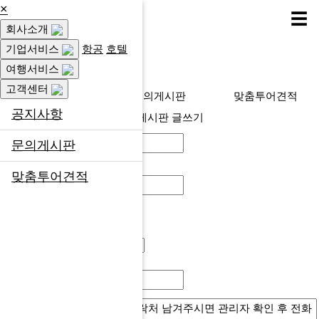
×
☰
회사소개
고객센터
기업서비스
항공
호텔
여행서비스
고객센터
공지사항
문의게시판
맞춤투어견적
공지사항
문의게시판 글쓰기
이름
문의게시판
필수
비밀
맞춤투어견적
번호
필수
옵션
html
분류
필수
제목
필수