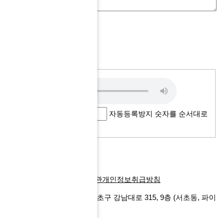
파일
#1
파일
#2
자동등록방지
자동
등록
방지
새로고침
자동등록방지 숫자를 순서대로
입력하세요.
취소
회사소개
찾아오시는길
이용약관
개인정보취급방침
에프앤마이스㈜
서울특별시 서초구 강남대로 315, 9층
(서초동, 파이
낸셜뉴스빌딩)